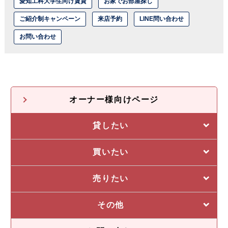
愛知工科大学生向け賃貸
お家でお部屋探し
ご紹介制キャンペーン
来店予約
LINE問い合わせ
お問い合わせ
オーナー様向けページ
貸したい
選ばれる5つの理由
買いたい
管理システム
私たちの5つの強み
売りたい
収益物件一覧
売却に強い5つの理由
その他
不動産投資の流れ