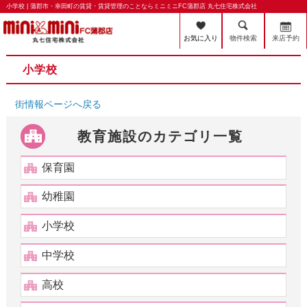
小学校 | 蒲郡市・幸田町の賃貸・賃貸管理のことならミニミニFC蒲郡店 丸七住宅株式会社
お気に入り
物件検索
来店予約
小学校
街情報ページへ戻る
教育施設のカテゴリ一覧
保育園
幼稚園
小学校
中学校
高校