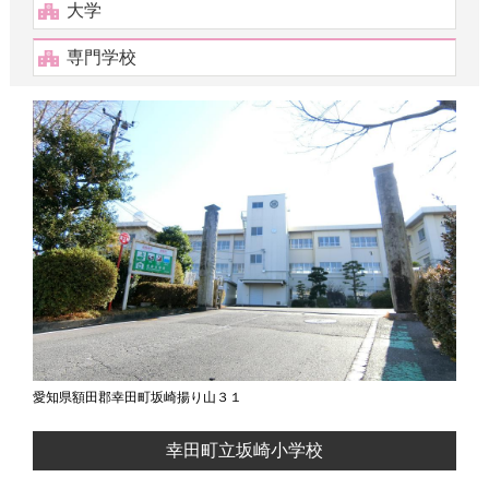
大学
専門学校
愛知県額田郡幸田町坂崎揚り山３１
幸田町立坂崎小学校