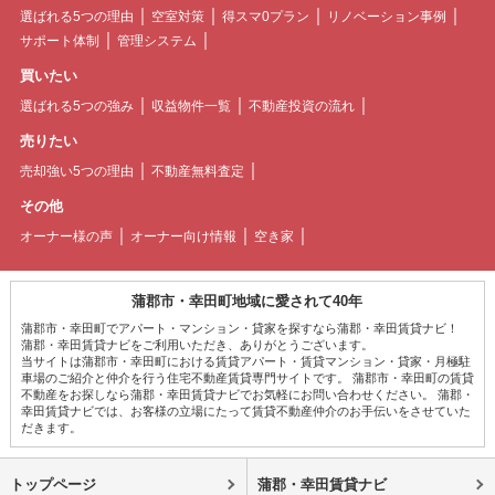
選ばれる5つの理由
空室対策
得スマ0プラン
リノベーション事例
サポート体制
管理システム
買いたい
選ばれる5つの強み
収益物件一覧
不動産投資の流れ
売りたい
売却強い5つの理由
不動産無料査定
その他
オーナー様の声
オーナー向け情報
空き家
蒲郡市・幸田町地域に愛されて40年
蒲郡市・幸田町でアパート・マンション・貸家を探すなら蒲郡・幸田賃貸ナビ！
蒲郡・幸田賃貸ナビをご利用いただき、ありがとうございます。
当サイトは蒲郡市・幸田町における賃貸アパート・賃貸マンション・貸家・月極駐
車場のご紹介と仲介を行う住宅不動産賃貸専門サイトです。 蒲郡市・幸田町の賃貸
不動産をお探しなら蒲郡・幸田賃貸ナビでお気軽にお問い合わせください。 蒲郡・
幸田賃貸ナビでは、お客様の立場にたって賃貸不動産仲介のお手伝いをさせていた
だきます。
トップページ
蒲郡・幸田賃貸ナビ