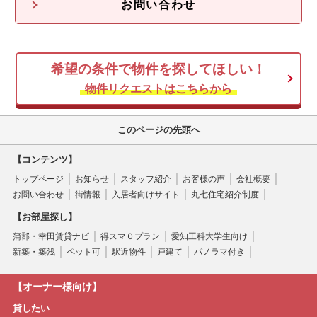
不動産無料査定
オーナー様の声
お問い合わせ
オーナー様向け情報
希望の条件で物件を探してほしい！
空き家
物件リクエストはこちらから
このページの先頭へ
【コンテンツ】
トップページ
お知らせ
スタッフ紹介
お客様の声
会社概要
お問い合わせ
街情報
入居者向けサイト
丸七住宅紹介制度
【お部屋探し】
蒲郡・幸田賃貸ナビ
得スマ０プラン
愛知工科大学生向け
新築・築浅
ペット可
駅近物件
戸建て
パノラマ付き
【オーナー様向け】
貸したい