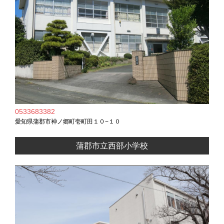
0533683382
愛知県蒲郡市神ノ郷町壱町田１０−１０
蒲郡市立西部小学校