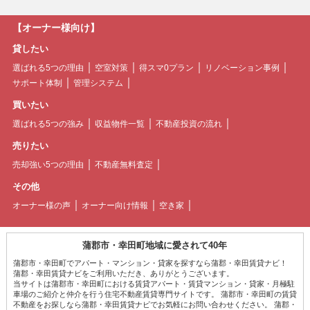
【オーナー様向け】
貸したい
選ばれる5つの理由
空室対策
得スマ0プラン
リノベーション事例
サポート体制
管理システム
買いたい
選ばれる5つの強み
収益物件一覧
不動産投資の流れ
売りたい
売却強い5つの理由
不動産無料査定
その他
オーナー様の声
オーナー向け情報
空き家
蒲郡市・幸田町地域に愛されて40年
蒲郡市・幸田町でアパート・マンション・貸家を探すなら蒲郡・幸田賃貸ナビ！
蒲郡・幸田賃貸ナビをご利用いただき、ありがとうございます。
当サイトは蒲郡市・幸田町における賃貸アパート・賃貸マンション・貸家・月極駐
車場のご紹介と仲介を行う住宅不動産賃貸専門サイトです。 蒲郡市・幸田町の賃貸
不動産をお探しなら蒲郡・幸田賃貸ナビでお気軽にお問い合わせください。 蒲郡・