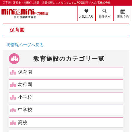
保育園 | 蒲郡市・幸田町の賃貸・賃貸管理のことならミニミニFC蒲郡店 丸七住宅株式会社
お気に入り
物件検索
来店予約
保育園
街情報ページへ戻る
教育施設のカテゴリ一覧
保育園
幼稚園
小学校
中学校
高校