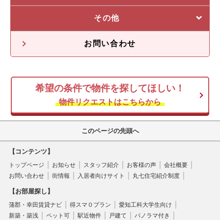
収益物件一覧
売却に強い5つの理由
その他
不動産投資の流れ
不動産無料査定
オーナー様の声
お問い合わせ
オーナー様向け情報
希望の条件で物件を探してほしい！
空き家
物件リクエストはこちらから
このページの先頭へ
【コンテンツ】
トップページ
お知らせ
スタッフ紹介
お客様の声
会社概要
お問い合わせ
街情報
入居者向けサイト
丸七住宅紹介制度
【お部屋探し】
蒲郡・幸田賃貸ナビ
得スマ０プラン
愛知工科大学生向け
新築・築浅
ペット可
駅近物件
戸建て
パノラマ付き