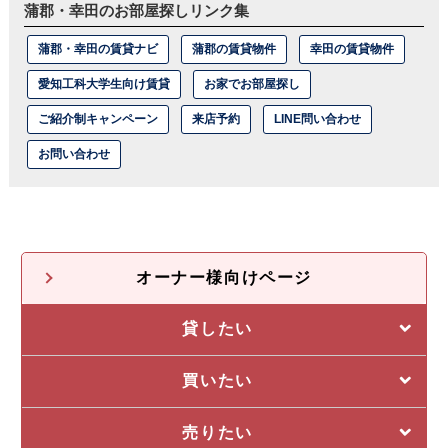
蒲郡・幸田のお部屋探しリンク集
蒲郡・幸田の賃貸ナビ
蒲郡の賃貸物件
幸田の賃貸物件
愛知工科大学生向け賃貸
お家でお部屋探し
ご紹介制キャンペーン
来店予約
LINE問い合わせ
お問い合わせ
オーナー様向けページ
貸したい
選ばれる5つの理由
買いたい
管理システム
私たちの5つの強み
売りたい