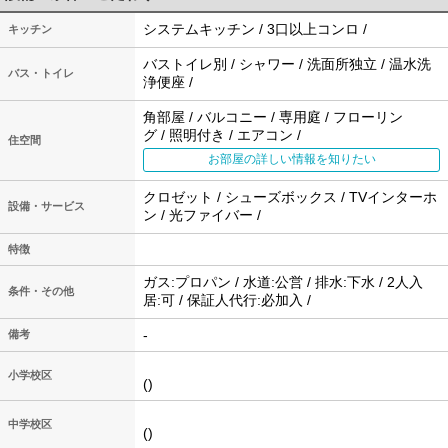
システムキッチン / 3口以上コンロ /
キッチン
バストイレ別 / シャワー / 洗面所独立 / 温水洗
バス・トイレ
浄便座 /
角部屋 / バルコニー / 専用庭 / フローリン
グ / 照明付き / エアコン /
住空間
お部屋の詳しい情報を知りたい
クロゼット / シューズボックス / TVインターホ
設備・サービス
ン / 光ファイバー /
特徴
ガス:プロパン / 水道:公営 / 排水:下水 / 2人入
条件・その他
居:可 / 保証人代行:必加入 /
-
備考
小学校区
()
中学校区
()