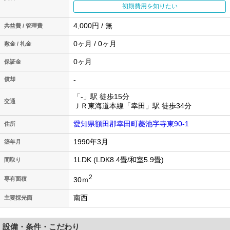
初期費用を知りたい
4,000円 / 無
共益費 / 管理費
0ヶ月 / 0ヶ月
敷金 / 礼金
0ヶ月
保証金
-
償却
「-」駅 徒歩15分
交通
ＪＲ東海道本線「幸田」駅 徒歩34分
愛知県額田郡幸田町菱池字寺東90-1
住所
1990年3月
築年月
1LDK (LDK8.4畳/和室5.9畳)
間取り
2
30ｍ
専有面積
南西
主要採光面
設備・条件・こだわり