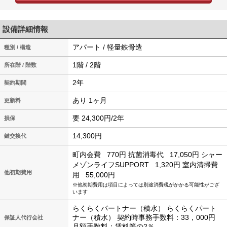
設備詳細情報
アパート / 軽量鉄骨造
種別 / 構造
1階 / 2階
所在階 / 階数
2年
契約期間
あり 1ヶ月
更新料
要 24,300円/2年
損保
14,300円
鍵交換代
町内会費
770円
抗菌消毒代
17,050円
シャー
メゾンライフSUPPORT
1,320円
室内清掃費
他初期費用
用
55,000円
※他初期費用は項目によっては別途消費税がかかる可能性がござ
います
らくらくパートナー（積水） らくらくパート
ナー（積水） 契約時事務手数料：33，000円
保証人代行会社
月額手数料：賃料等の2％