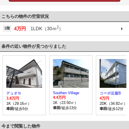
こちらの物件の空室状況
2
1階
4万円
1LDK（30ｍ
）
条件の近い物件が見つかりました
Southen Village
デュオＮ
コーポ近藤B
4.4万円
3.8万円
4万円
1K（23.50㎡）
1K（29.16㎡）
2DK（34.82㎡）
幸田
/徒歩13分
幸田
/徒歩5分
幸田
/徒歩12分
今まで閲覧した物件