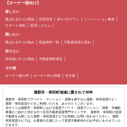
【オーナー様向け】
貸したい
選ばれる5つの理由
空室対策
得スマ0プラン
リノベーション事例
サポート体制
管理システム
買いたい
選ばれる5つの強み
収益物件一覧
不動産投資の流れ
売りたい
売却強い5つの理由
不動産無料査定
その他
オーナー様の声
オーナー向け情報
空き家
蒲郡市・幸田町地域に愛されて40年
蒲郡市・幸田町でアパート・マンション・貸家を探すなら蒲郡・幸田賃貸ナビ！
蒲郡・幸田賃貸ナビをご利用いただき、ありがとうございます。
当サイトは蒲郡市・幸田町における賃貸アパート・賃貸マンション・貸家・月極駐
車場のご紹介と仲介を行う住宅不動産賃貸専門サイトです。 蒲郡市・幸田町の賃貸
不動産をお探しなら蒲郡・幸田賃貸ナビでお気軽にお問い合わせください。 蒲郡・
幸田賃貸ナビでは、お客様の立場にたって賃貸不動産仲介のお手伝いをさせていた
だきます。