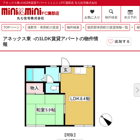
アネックス東-の1LDK賃貸アパート | ミニミニFC蒲郡店 丸七住宅株式会社
お気に入り
物件検索
来店予約
TOPページ
>
蒲郡市・幸田町の賃貸
>
物件検索
>
額田郡幸田町の賃貸情報一覧
>
-
アネックス東
-の1LDK賃貸アパートの物件情
報
【間取】