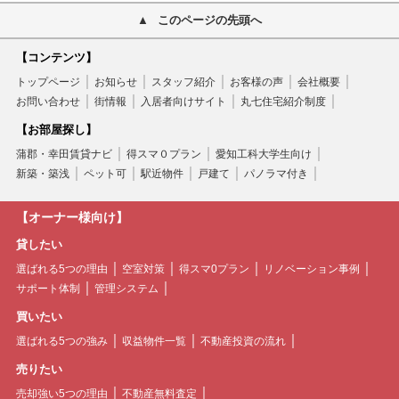
このページの先頭へ
【コンテンツ】
トップページ
お知らせ
スタッフ紹介
お客様の声
会社概要
お問い合わせ
街情報
入居者向けサイト
丸七住宅紹介制度
【お部屋探し】
蒲郡・幸田賃貸ナビ
得スマ０プラン
愛知工科大学生向け
新築・築浅
ペット可
駅近物件
戸建て
パノラマ付き
【オーナー様向け】
貸したい
選ばれる5つの理由
空室対策
得スマ0プラン
リノベーション事例
サポート体制
管理システム
買いたい
選ばれる5つの強み
収益物件一覧
不動産投資の流れ
売りたい
売却強い5つの理由
不動産無料査定