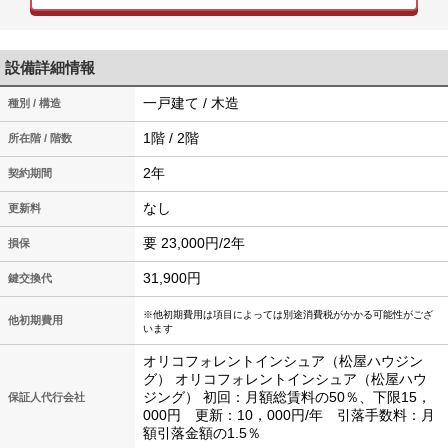
設備詳細情報
一戸建て / 木造
種別 / 構造
1階 / 2階
所在階 / 階数
2年
契約期間
なし
更新料
要 23,000円/2年
損保
31,900円
鍵交換代
※他初期費用は項目によっては別途消費税がかかる可能性がござ
他初期費用
います
オリコフォレントインシュア（松屋ハウジン
グ） オリコフォレントインシュア（松屋ハウ
ジング） 初回：月額総賃料の50％、下限15，
保証人代行会社
000円 更新：10，000円/年 引落手数料：月
額引落金額の1.5％