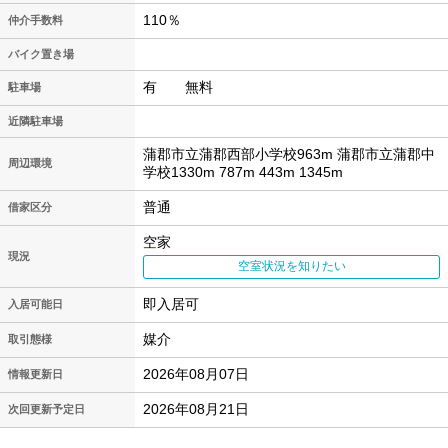
110％
仲介手数料
バイク置き場
有 無料
駐車場
近隣駐車場
蒲郡市立蒲郡西部小学校963m 蒲郡市立蒲郡中
周辺環境
学校1330m 787m 443m 1345m
普通
借家区分
空家
現況
空室状況を知りたい
即入居可
入居可能日
媒介
取引態様
2026年08月07日
情報更新日
2026年08月21日
次回更新予定日