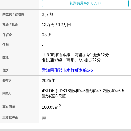
初期費用を知りたい
無 / 無
共益費 / 管理費
12万円 / 12万円
敷金 / 礼金
0ヶ月
保証金
-
償却
ＪＲ東海道本線「蒲郡」駅 徒歩22分
交通
名鉄蒲郡線「蒲郡」駅 徒歩22分
愛知県蒲郡市水竹町木船5-5
住所
2025年
築年月
4SLDK (LDK16畳/和室5畳/洋室7.2畳/洋室6.5
間取り
畳/洋室5.5畳)
2
100.03ｍ
専有面積
南
主要採光面