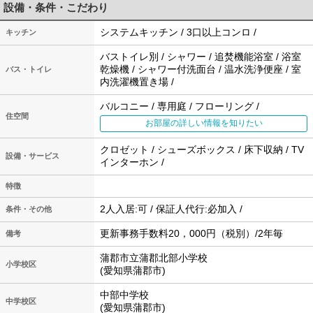
設備・条件・こだわり
システムキッチン / 3口以上コンロ /
キッチン
バストイレ別 / シャワー / 追焚機能浴室 / 浴室
乾燥機 / シャワー付洗面台 / 温水洗浄便座 / 室
バス・トイレ
内洗濯機置き場 /
バルコニー / 専用庭 / フローリング /
住空間
お部屋の詳しい情報を知りたい
クロゼット / シューズボックス / 床下収納 / TV
設備・サービス
インターホン /
特徴
2人入居:可 / 保証人代行:必加入 /
条件・その他
更新事務手数料20，000円（税別）/2年毎
備考
蒲郡市立蒲郡北部小学校
小学校区
(愛知県蒲郡市)
中部中学校
中学校区
(愛知県蒲郡市)