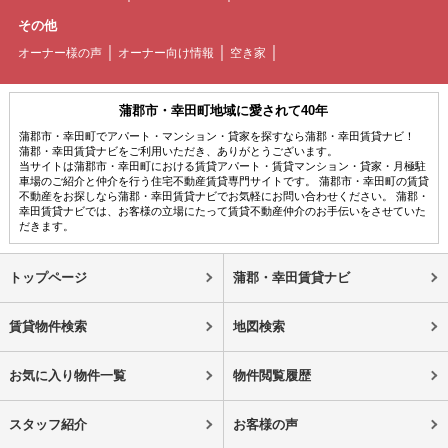
その他
オーナー様の声
オーナー向け情報
空き家
蒲郡市・幸田町地域に愛されて40年
蒲郡市・幸田町でアパート・マンション・貸家を探すなら蒲郡・幸田賃貸ナビ！
蒲郡・幸田賃貸ナビをご利用いただき、ありがとうございます。
当サイトは蒲郡市・幸田町における賃貸アパート・賃貸マンション・貸家・月極駐
車場のご紹介と仲介を行う住宅不動産賃貸専門サイトです。 蒲郡市・幸田町の賃貸
不動産をお探しなら蒲郡・幸田賃貸ナビでお気軽にお問い合わせください。 蒲郡・
幸田賃貸ナビでは、お客様の立場にたって賃貸不動産仲介のお手伝いをさせていた
だきます。
トップページ
蒲郡・幸田賃貸ナビ
賃貸物件検索
地図検索
お気に入り物件一覧
物件閲覧履歴
スタッフ紹介
お客様の声