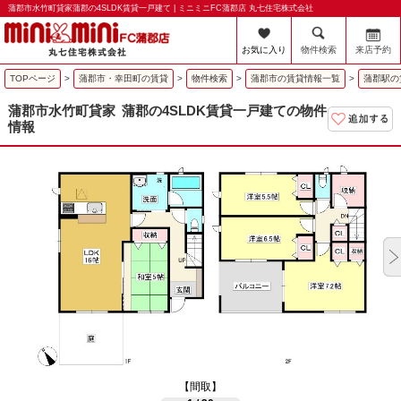
蒲郡市水竹町貸家蒲郡の4SLDK賃貸一戸建て | ミニミニFC蒲郡店 丸七住宅株式会社
お気に入り
物件検索
来店予約
TOPページ
>
蒲郡市・幸田町の賃貸
>
物件検索
>
蒲郡市の賃貸情報一覧
>
蒲郡駅の
蒲郡市水竹町貸家
蒲郡の4SLDK賃貸一戸建ての物件
情報
【間取】