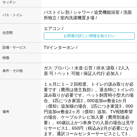
キッチン
バストイレ別 / シャワー / 追焚機能浴室 / 洗面
バス・トイレ
所独立 / 室内洗濯機置き場 /
エアコン /
住空間
お部屋の詳しい情報を知りたい
TVインターホン /
設備・サービス
特徴
ガス:プロパン / 水道:公営 / 排水:汲取 / 2人入
条件・その他
居:可 / ペット:可能 / 保証人代行:必加入 /
１ヵ月に１～２回程度、トイレの汲み取りが必
要です（費用は借主負担）。退去時にトイレの
汲み取りが必要です。ペット飼育時小型犬の場
合、1匹につき家賃2，000追加or敷金1か月
（償却）追加猫の場合、1匹につき家賃3，000
円追加or敷金2ヶ月（償却）追加。TV視聴希望
備考
の場合、ケーブルテレビ加入要（費用別途必
要）。60歳以上かつ単身での入居の場合は見守
りサービス1，650円（税込み)/月が必要になり
ます。通訳コールセンターサービスとして1，