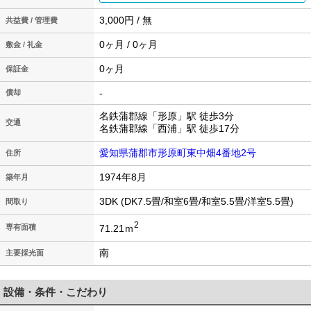
3,000円 / 無
共益費 / 管理費
0ヶ月 / 0ヶ月
敷金 / 礼金
0ヶ月
保証金
-
償却
名鉄蒲郡線「形原」駅 徒歩3分
交通
名鉄蒲郡線「西浦」駅 徒歩17分
愛知県蒲郡市形原町東中畑4番地2号
住所
1974年8月
築年月
3DK (DK7.5畳/和室6畳/和室5.5畳/洋室5.5畳)
間取り
2
71.21ｍ
専有面積
南
主要採光面
設備・条件・こだわり