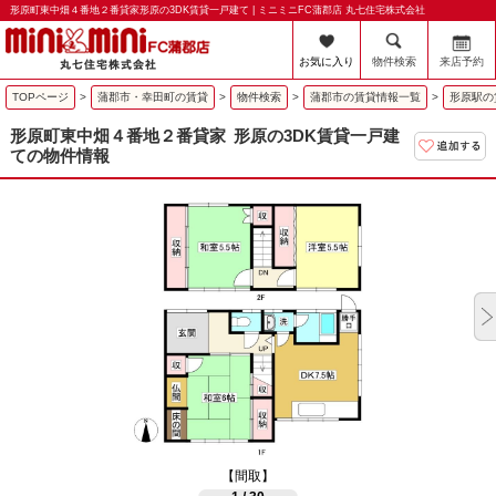
形原町東中畑４番地２番貸家形原の3DK賃貸一戸建て | ミニミニFC蒲郡店 丸七住宅株式会社
お気に入り
物件検索
来店予約
TOPページ
>
蒲郡市・幸田町の賃貸
>
物件検索
>
蒲郡市の賃貸情報一覧
>
形原駅の
形原町東中畑４番地２番貸家
形原の3DK賃貸一戸建
ての物件情報
【間取】