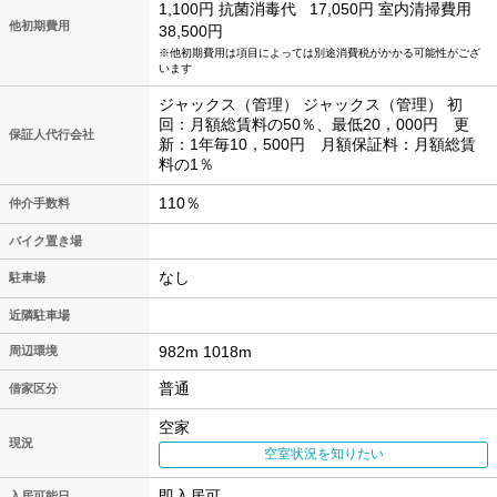
1,100円
抗菌消毒代
17,050円
室内清掃費用
他初期費用
38,500円
※他初期費用は項目によっては別途消費税がかかる可能性がござ
います
ジャックス（管理） ジャックス（管理） 初
回：月額総賃料の50％、最低20，000円 更
保証人代行会社
新：1年毎10，500円 月額保証料：月額総賃
料の1％
110％
仲介手数料
バイク置き場
なし
駐車場
近隣駐車場
982m 1018m
周辺環境
普通
借家区分
空家
現況
空室状況を知りたい
即入居可
入居可能日