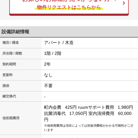
物件リクエストはこちらから
設備詳細情報
アパート / 木造
種別 / 構造
1階 / 2階
所在階 / 階数
2年
契約期間
なし
更新料
不要
損保
-
鍵交換代
町内会費
425円
ruumサポート費用
1,980円
抗菌消毒代
17,050円
室内清掃費用
60,000
他初期費用
円
※他初期費用は項目によっては別途消費税がかかる可能性がござ
います