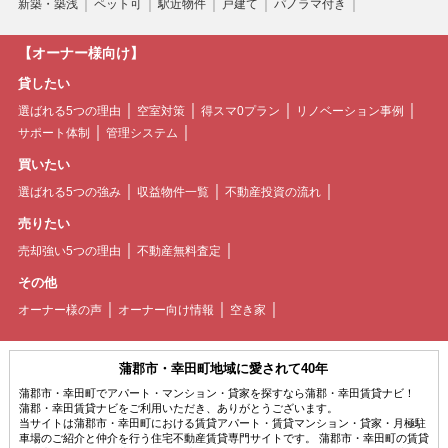
新築・築浅
ペット可
駅近物件
戸建て
パノラマ付き
【オーナー様向け】
貸したい
選ばれる5つの理由
空室対策
得スマ0プラン
リノベーション事例
サポート体制
管理システム
買いたい
選ばれる5つの強み
収益物件一覧
不動産投資の流れ
売りたい
売却強い5つの理由
不動産無料査定
その他
オーナー様の声
オーナー向け情報
空き家
蒲郡市・幸田町地域に愛されて40年
蒲郡市・幸田町でアパート・マンション・貸家を探すなら蒲郡・幸田賃貸ナビ！
蒲郡・幸田賃貸ナビをご利用いただき、ありがとうございます。
当サイトは蒲郡市・幸田町における賃貸アパート・賃貸マンション・貸家・月極駐
車場のご紹介と仲介を行う住宅不動産賃貸専門サイトです。 蒲郡市・幸田町の賃貸