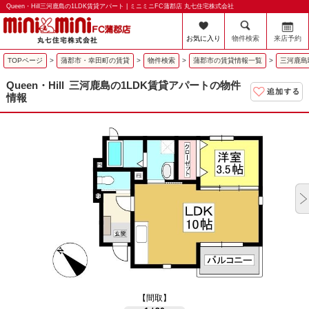
Queen・Hill三河鹿島の1LDK賃貸アパート | ミニミニFC蒲郡店 丸七住宅株式会社
お気に入り
物件検索
来店予約
TOPページ
>
蒲郡市・幸田町の賃貸
>
物件検索
>
蒲郡市の賃貸情報一覧
>
三河鹿島
Queen・Hill
三河鹿島の1LDK賃貸アパートの物件
情報
【間取】