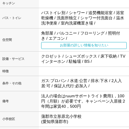
キッチン
バストイレ別 / シャワー / 追焚機能浴室 / 浴室
乾燥機 / 洗面所独立 / シャワー付洗面台 / 温水
バス・トイレ
洗浄便座 / 室内洗濯機置き場 /
角部屋 / バルコニー / フローリング / 照明付
き / エアコン /
住空間
お部屋の詳しい情報を知りたい
クロゼット / シューズボックス / 床下収納 / TV
設備・サービス
インターホン / 駐輪場 / BS /
特徴
ガス:プロパン / 水道:公営 / 排水:下水 / 2人入
条件・その他
居:可 / 保証人代行:必加入 /
法人の場合はruumサポートライト費用1，100
円（月額）が必要です。キャンペーン入居後２
備考
年間は家賃40，500円
蒲郡市立形原北小学校
小学校区
(愛知県蒲郡市)