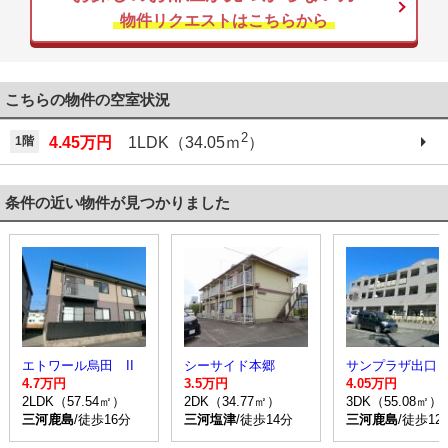
物件リクエストはこちらから
こちらの物件の空室状況
2
1階
4.45万円
1LDK（34.05ｍ
）
条件の近い物件が見つかりました
エトワール烏田 II
シーサイド本郷
サンプラザ出口
4.7万円
3.5万円
4.05万円
2LDK（57.54㎡）
2DK（34.77㎡）
3DK（55.08㎡）
三河鹿島
/徒歩16分
三河塩津
/徒歩14分
三河鹿島
/徒歩12