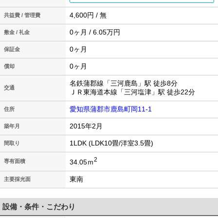
4,600円 / 無
共益費 / 管理費
0ヶ月 / 6.05万円
敷金 / 礼金
0ヶ月
保証金
0ヶ月
償却
名鉄蒲郡線「三河鹿島」駅 徒歩8分
交通
ＪＲ東海道本線「三河塩津」駅 徒歩22分
愛知県蒲郡市鹿島町岡11-1
住所
2015年2月
築年月
1LDK (LDK10畳/洋室3.5畳)
間取り
2
34.05ｍ
専有面積
東南
主要採光面
設備・条件・こだわり